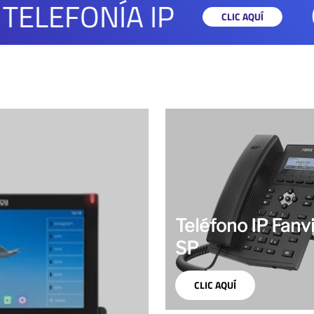
EFONÍA IP
CO
CLIC AQUÍ
Teléfono IP Fanvi
SP
CLIC AQUÍ