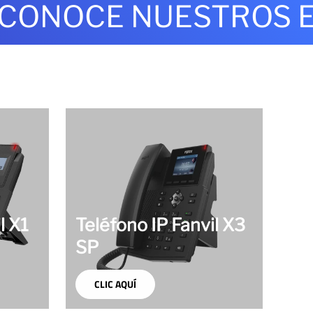
NOCE NUESTROS EQU
l X1
Teléfono IP Fanvil X3
SP
CLIC AQUÍ