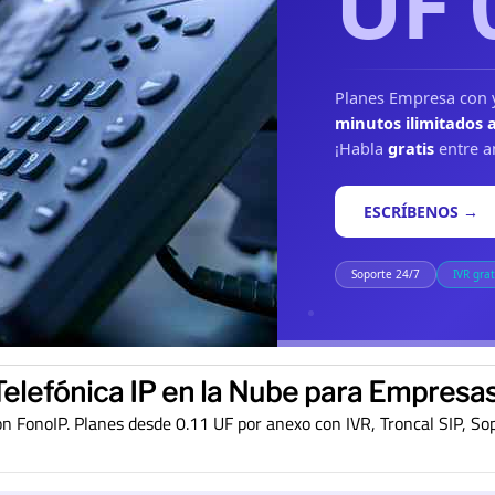
UF 
Planes Empresa con y
minutos ilimitados a
¡Habla
gratis
entre a
ESCRÍBENOS →
Soporte 24/7
IVR grat
Telefónica IP en la Nube para Empresas
 FonoIP. Planes desde 0.11 UF por anexo con IVR, Troncal SIP, Sop