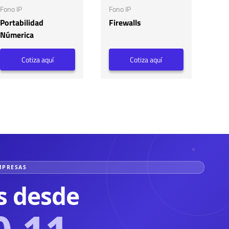
Fono IP
Fono IP
Portabilidad
Firewalls
Númerica
Cotiza aquí
Cotiza aquí
MPRESAS
s desde